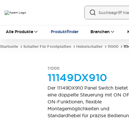
Alle Produkte
Alle Produkte
Produktfinder
Branchen
Schalter für Frontplatten
Hebelschalter
Druckschalter
Startseite
Schalter Für Frontplatten
Hebelschalter
11000
11
Wippenschalter
Sicherheitsabdeckungen
Dichtkappen
Montagezubehör
Alles erkunden
11000
Schalter für Leiterplatten
11149DX910
MEC-Tastschalter und Zubehör
Schiebeschalter
Taktile Taster
Der 11149DX910 Panel Switch bietet
Mikroschalter und Detektorschalter
eine doppelte Steuerung mit ON O
DIP & Drehkodierschalter
Hebelschalter
ON-Funktionen, flexible
Druckschalter
Wippenschalter
Montagemöglichkeiten und
Alles erkunden
Standardhebel für präzise Bedienun
Industrielle Bedienelemente
Industrielle Schalter und Indikatoren