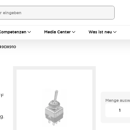
Kompetenzen
Media Center
Was ist neu
149DX910
FF
Menge ausw
g.