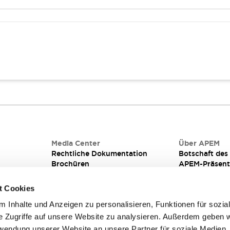
iterplatten
Media Center
Über APEM
Rechtliche Dokumentation
Botschaft de
Brochüren
APEM-Präsent
Qualität
Integrierte Fe
Technische informationen für
Corporate Soci
t Cookies
schalter für frontplatten &
(CSR) bei AP
 Inhalte und Anzeigen zu personalisieren, Funktionen für sozia
leiterplatten
e Zugriffe auf unsere Website zu analysieren. Außerdem geben w
rwendung unserer Website an unsere Partner für soziale Medien