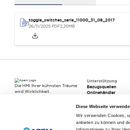
Ergonomie
Funktionale Sicherheit
Kundenspezifische Produktanpassung
Qualität
toggle_switches_serie_11000_31_08_2017
Widerstandsfähigkeit In Rauen Umgebungen
26/11/2025
.PDF
2.20MB
Media Center
Brochüren
Kontakt
Qualität
Rechtliche Dokumentation
Technische informationen für schalter für frontplatten & le
Webinars
Was ist neu
News
Veranstaltungen
Unterstützung
Unterstützung
Bezugsquellen
Die HMI Ihrer kühnsten Träume
Bezugsquellen
Onlinehändler
wird Wirklichkeit.
Onlinehändler
Wir machen es möglich.
Kontakt
Kontakt
Über APEM
Diese Webseite verwende
Die Botschaft des CEO
Unser Kerngeschäft
Wir verwenden Cookies, um
APEM Präsentation
Geschichte der Gruppe
anbieten zu können und di
Abonnieren Sie unseren Newsletter!
Jean Rogero, Gründer von APEM
Informationen zu Ihrer Ve