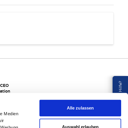
Benötigen Sie Hilfe?
s CEO
ation
rtigung
al Responsibility
Alle zulassen
EM
le Medien
ir
Auswahl erlauben
, Werbung