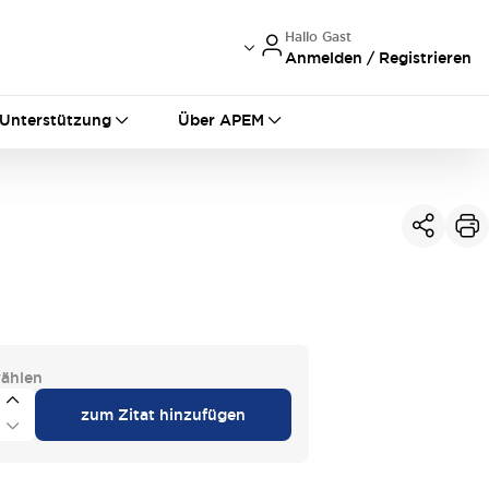
Hallo Gast
Anmelden / Registrieren
International
France
Germany
Unterstützung
Über APEM
USA
China
ählen
zum Zitat hinzufügen