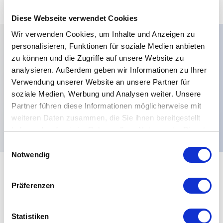
Diese Webseite verwendet Cookies
Wir verwenden Cookies, um Inhalte und Anzeigen zu
personalisieren, Funktionen für soziale Medien anbieten
zu können und die Zugriffe auf unsere Website zu
Hauptmerkmale
analysieren. Außerdem geben wir Informationen zu Ihrer
Verwendung unserer Website an unsere Partner für
Betätigerfarben:Rot,Kontaktmaterialien:Silber,
soziale Medien, Werbung und Analysen weiter. Unsere
vergoldet,Optionen:Hohe Aktuator nicht beleuchtete
Partner führen diese Informationen möglicherweise mit
Rundmodelle nur,Elektrische Funktionen:ON OFF,
weiteren Daten zusammen, die Sie ihnen bereitgestellt
haben oder die sie im Rahmen Ihrer Nutzung der Dienste
gesammelt haben.
Einwilligungsauswahl
Notwendig
+
Spezifikationen
Alle erweitern
Präferenzen
Electrical Specifications
Statistiken