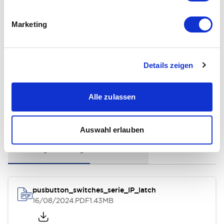
Environmental Specifications
Marketing
General Specifications
Distinctive Features
Details zeigen
Alle zulassen
Dokumente und Dateien
Auswahl erlauben
Bedienungsanleitung
3D-CAD-Datei
pusbutton_switches_serie_IP_latch
16/08/2024
.PDF
1.43MB