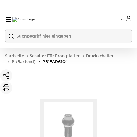
International
France
Germany
USA
China
Startseite
Schalter Für Frontplatten
Druckschalter
IP (rastend)
IPR1FAD6104