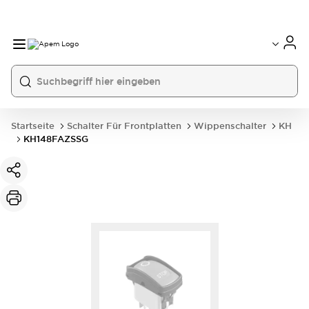
International
France
Germany
USA
China
Startseite
Schalter Für Frontplatten
Wippenschalter
KH
KH148FAZSSG