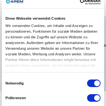
Diese Webseite verwendet Cookies
Wir verwenden Cookies, um Inhalte und Anzeigen zu
personalisieren, Funktionen für soziale Medien anbieten
Hauptmerkmale
zu können und die Zugriffe auf unsere Website zu
analysieren. Außerdem geben wir Informationen zu Ihrer
Kontaktmaterialien:Silber,Dichtung:IP69K,Schutzwach
Verwendung unserer Website an unsere Partner für
4 Seiten,Verdrahtung:Standard, um unabhängige
soziale Medien, Werbung und Analysen weiter. Unsere
LED zu haben.,Seite-A-LEDs:matt weiß,Seite B-
Partner führen diese Informationen möglicherweise mit
weiteren Daten zusammen, die Sie ihnen bereitgestellt
LEDs:matt weiß,Elektrische Funktionen:ON OFF
haben oder die sie im Rahmen Ihrer Nutzung der Dienste
MOM,
gesammelt haben.
Einwilligungsauswahl
Notwendig
Präferenzen
+
Spezifikationen
Alle erweitern