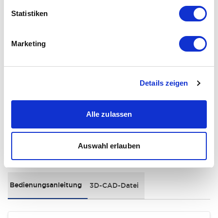
Statistiken
Electrical Specifications
Environmental Specifications
Marketing
General Specifications
Details zeigen
Distinctive Features
Alle zulassen
Auswahl erlauben
Dokumente und Dateien
Bedienungsanleitung
3D-CAD-Datei