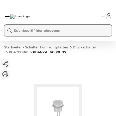
International
France
Germany
USA
China
Startseite
Schalter Für Frontplatten
Druckschalter
PBA 22 Mm
PBARZAF6000H0S