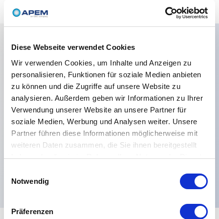
Diese Webseite verwendet Cookies
Hauptmerkmale
Wir verwenden Cookies, um Inhalte und Anzeigen zu
personalisieren, Funktionen für soziale Medien anbieten
LED-Farbe:Rot,Buchsenbetreiber:Flacher Bediener,
zu können und die Zugriffe auf unsere Website zu
Höhe 45 mm, 177 verfügbar mit dünnem oder
analysieren. Außerdem geben wir Informationen zu Ihrer
Verwendung unserer Website an unsere Partner für
großem beleuchtetem Ring.,Farben Materialien:Rot
soziale Medien, Werbung und Analysen weiter. Unsere
anodized,LED-
Partner führen diese Informationen möglicherweise mit
Farbe:Rot,Bewertungen:Standard,Terminals:Fliegende
weiteren Daten zusammen, die Sie ihnen bereitgestellt
Leads,Beleuchtungsspannungsart:Large ring - 24
haben oder die sie im Rahmen Ihrer Nutzung der Dienste
gesammelt haben.
VDC,Elektrische Funktionen:NEIN (Impuls),
Einwilligungsauswahl
Notwendig
Präferenzen