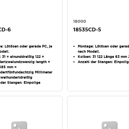
18000
CD-6
18535CD-5
ge
: Lötösen oder gerade PC, je
Montage
: Lötösen oder gerad
odell.
nach Modell.
: 31 = einunddreißig 122 =
Kolben
: 31 122 Länge 63 mm
dertzweiundzwanzig length =
Anzahl der Stangen
: Einpoli
585 mm =
dertfünfundachtzig Millimeter
zweihundertdreißig
 der Stangen
: Einpolige