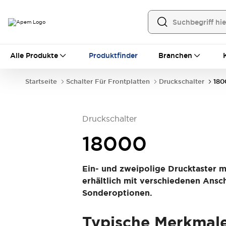
Alle Produkte
Alle Produkte
Produktfinder
Branchen
Schalter für Frontplatten
Hebelschalter
Druckschalter
Startseite
Schalter Für Frontplatten
Druckschalter
180
Wippenschalter
Sicherheitsabdeckungen
Dichtkappen
Montagezubehör
Alles erkunden
Druckschalter
Schalter für Leiterplatten
MEC-Tastschalter und Zubehör
18000
Schiebeschalter
Taktile Taster
Mikroschalter und Detektorschalter
Ein- und zweipolige Drucktaster 
DIP & Drehkodierschalter
Hebelschalter
erhältlich mit verschiedenen Ansc
Druckschalter
Wippenschalter
Sonderoptionen.
Alles erkunden
Industrielle Bedienelemente
Typische Merkmal
Industrielle Schalter und Indikatoren