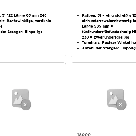
: 31 122 Länge 63 mm 248
Kolben
: 31 = einunddreißig 1
als
: Rechtwinklige, vertikale
einhundertzweiundzwanzig l
ge
Länge 585 mm =
 der Stangen
: Einpolige
fünfhundertfünfundachtzig Mi
230 = zweihundertdreißig
Terminals
: Rechter Winkel ho
iterplatten
Anzahl der Stangen
: Einpoli
18000