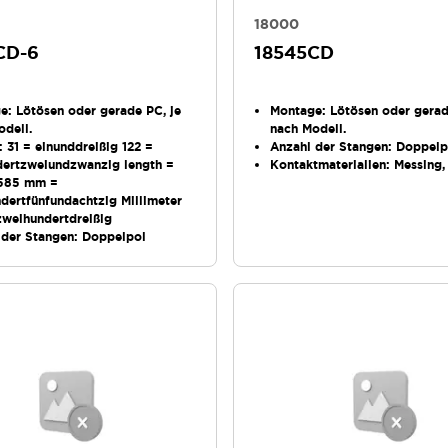
18000
CD-6
18545CD
ge
: Lötösen oder gerade PC, je
Montage
: Lötösen oder gerad
odell.
nach Modell.
: 31 = einunddreißig 122 =
Anzahl der Stangen
: Doppelp
dertzweiundzwanzig length =
Kontaktmaterialien
: Messing,
585 mm =
dertfünfundachtzig Millimeter
zweihundertdreißig
 der Stangen
: Doppelpol