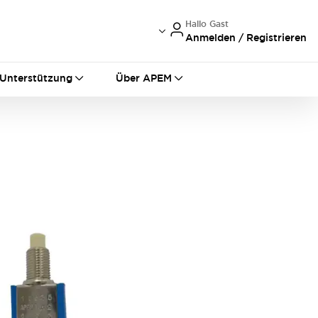
Hallo Gast
Anmelden / Registrieren
International
France
Germany
Unterstützung
Über APEM
USA
China