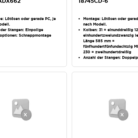
ADX662
18745CD-6
ge
: Lötösen oder gerade PC, je
Montage
: Lötösen oder gerad
odell.
nach Modell.
 der Stangen
: Einpolige
Kolben
: 31 = einunddreißig 1
optionen
: Schnappmontage
einhundertzweiundzwanzig l
Länge 585 mm =
fünfhundertfünfundachtzig Mi
230 = zweihundertdreißig
Anzahl der Stangen
: Doppelp