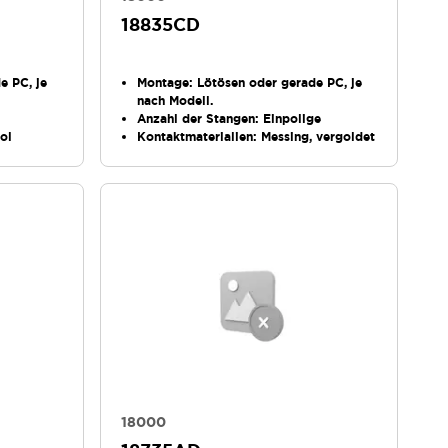
18835CD
e PC, je
Montage
: Lötösen oder gerade PC, je
nach Modell.
Anzahl der Stangen
: Einpolige
ol
Kontaktmaterialien
: Messing, vergoldet
18000