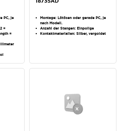
18735AD
e PC, je
Montage
: Lötösen oder gerade PC, je
nach Modell.
22 =
Anzahl der Stangen
: Einpolige
ength =
Kontaktmaterialien
: Silber, vergoldet
llimeter
ol