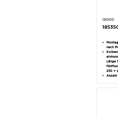
18000
18535
Monta
nach M
Kolben
einhun
Länge 
fünfhun
230 = 
Anzahl