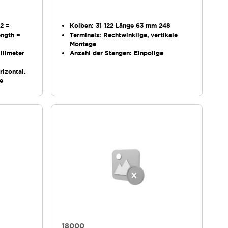
22 =
Kolben
: 31 122 Länge 63 mm 248
ength =
Terminals
: Rechtwinklige, vertikale
Montage
llimeter
Anzahl der Stangen
: Einpolige
rizontal.
ge
18000