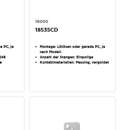
18000
18535CD
e PC, je
Montage
: Lötösen oder gerade PC, je
nach Modell.
 248
Anzahl der Stangen
: Einpolige
ge
Kontaktmaterialien
: Messing, vergoldet