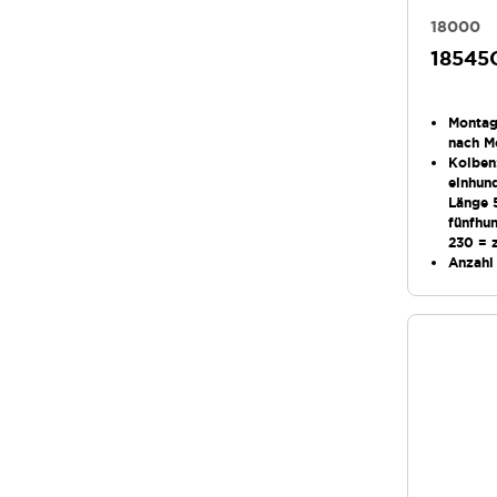
18000
18545
Monta
nach M
Kolben
einhun
Länge 
fünfhun
230 = 
Anzahl