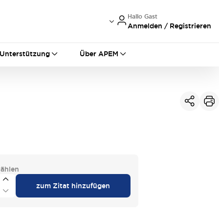
Hallo Gast
Anmelden / Registrieren
International
France
Germany
Unterstützung
Über APEM
USA
China
ählen
zum Zitat hinzufügen