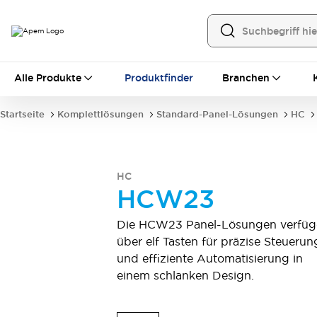
Alle Produkte
Alle Produkte
Produktfinder
Branchen
Schalter für Frontplatten
Hebelschalter
Druckschalter
Startseite
Komplettlösungen
Standard-Panel-Lösungen
HC
Wippenschalter
Sicherheitsabdeckungen
Dichtkappen
Montagezubehör
Alles erkunden
Schalter für Leiterplatten
HC
MEC-Tastschalter und Zubehör
HCW23
Schiebeschalter
Taktile Taster
Mikroschalter und Detektorschalter
Die HCW23 Panel-Lösungen verfüg
DIP & Drehkodierschalter
Hebelschalter
über elf Tasten für präzise Steuerun
Druckschalter
Wippenschalter
und effiziente Automatisierung in
Alles erkunden
einem schlanken Design.
Industrielle Bedienelemente
Industrielle Schalter und Indikatoren