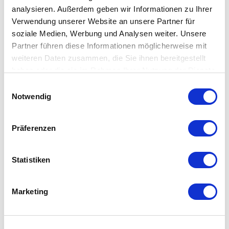
analysieren. Außerdem geben wir Informationen zu Ihrer
abgedichteten Frontplatte untergebracht ist, muss
die Prüfung der Anforderungen getrennt für den
Verwendung unserer Website an unsere Partner für
Schalter und den in der Platte untergebrachten
soziale Medien, Werbung und Analysen weiter. Unsere
Schalter durchgeführt werden.
Die meisten APEM-
Partner führen diese Informationen möglicherweise mit
Schalter können auf der Vorderseite abgedichtet
weiteren Daten zusammen, die Sie ihnen bereitgestellt
werden.
haben oder die sie im Rahmen Ihrer Nutzung der Dienste
gesammelt haben.
Einwilligungsauswahl
Notwendig
Präferenzen
Statistiken
Marketing