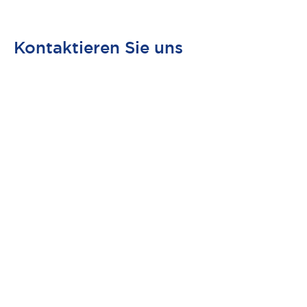
Kontaktieren Sie uns
Wonach suchen Sie?
Mit APEM erhalten Sie schnell die Hilfe und Ressourcen, die
Sie benötigen