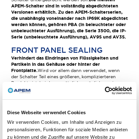
APEM-Schalter sind in vollständig abgedichteten
Versionen erhältlich. Zu den APEM-Schalterserien,
die unabhängig voneinander nach IP69K abgedichtet
werden können, gehören PBA (in beleuchteter oder
unbeleuchteter Ausführung), die Serie 3500, die IP-
Serie (unbeleuchtete Ausführung), AV9S und AV3S.
FRONT PANEL SEALING
Verhindert das Eindringen von Flüssigkeiten und
Partikeln in das Gehäuse oder hinter der
Frontplatte.
Wird vor allem dann verwendet, wenn
der Schalter Teil eines größeren, komplizierteren
Produkts ist, bei dem zusätzliche, möglicherweise
zerbrechliche Komponenten zusammen mit dem
Schalter untergebracht werden können. Der Schalter
selbst kann je nach Verwendungszweck abgedichtet
oder nicht abgedichtet sein. Wenn das Gehäuse, in
Diese Webseite verwendet Cookies
dem der Schalter untergebracht ist, vollständig
abgedichtet ist, ist es oft nicht notwendig, die
Wir verwenden Cookies, um Inhalte und Anzeigen zu
zusätzlichen Kosten für einen vollständig
personalisieren, Funktionen für soziale Medien anbieten
abgedichteten Schalter in Kauf zu nehmen. Wenn ein
zu können und die Zugriffe auf unsere Website zu
vollständig abgedichteter Schalter in einer