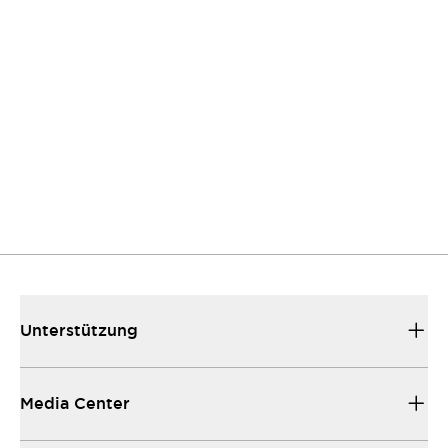
Kontaktieren Sie uns
Wenn Sie Fragen oder Anregungen haben, sind
wir gerne für Si...
Unterstützung
Unser Vertrieb und Support setzen Maßstäbe für
die Unterstüt...
Media Center
Die gesamte technische Dokumentation, die Sie
für den reibun...
Unterstützung
Media Center