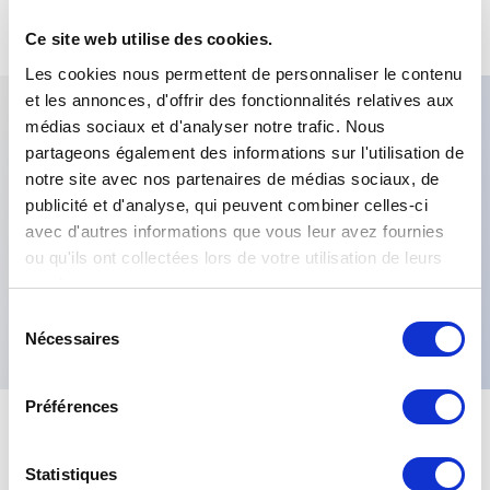
Ce site web utilise des cookies.
Les cookies nous permettent de personnaliser le contenu
et les annonces, d'offrir des fonctionnalités relatives aux
médias sociaux et d'analyser notre trafic. Nous
Caractéristiques clés
partageons également des informations sur l'utilisation de
notre site avec nos partenaires de médias sociaux, de
publicité et d'analyse, qui peuvent combiner celles-ci
Diamètre de montage:Ø22mm,Couleur LED:Blanc
avec d'autres informations que vous leur avez fournies
(clair),Tension:12VDC,Etanchéité:IP67,Terminaux:Fils
ou qu'ils ont collectées lors de votre utilisation de leurs
arrière en époxy,Finition:Chrome brillant,Type
services.
D'éclairage:Lumière fixe,Design:Affleurant,
Sélection
Nécessaires
du
consentement
Préférences
+
Spécifications
Tout développer
Statistiques