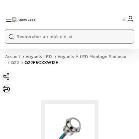
International
France
Germany
USA
China
Accueil
Voyants LED
Voyants À LED Montage Panneau
Q22
Q22F5CXXW12E