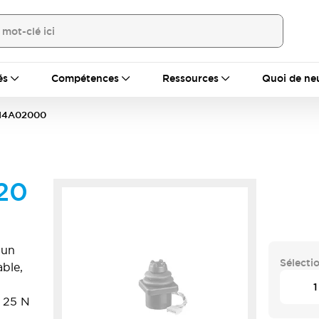
és
Compétences
Ressources
Quoi de ne
14A02000
20
 un
Sélecti
able,
e 25 N