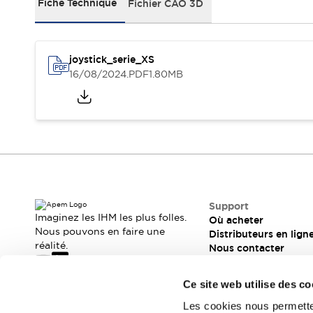
Ergonomie
Personnalisation du produit
Fiche Technique
Fichier CAO 3D
Qualité
Résistance dans les environnements sévères
Sécurité fonctionnelle
joystick_serie_XS
Ressources
16/08/2024
.PDF
1.80MB
Brochures et catalogues
Documents légaux
Informations techniques pour interrupteurs panneau & i
Nous contacter
Qualité
Webinaires
Quoi de neuf ?
Actualités
Événements
Support
Où acheter
Support
Imaginez les IHM les plus folles.
Distributeurs en ligne
Où acheter
Nous pouvons en faire une
Distributeurs en lign
Nous contacter
réalité.
Nous contacter
À propos d'APEM
Le mot du président
Métier et positionnement
Ce site web utilise des co
Présentation générale
Histoire du groupe
Portrait du fondateur
Les produits phares
Les cookies nous permetten
Abonnez-vous à notre newsletter