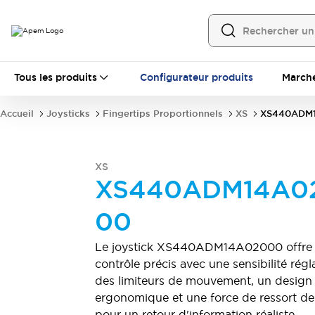
Tous les produits
Tous les produits
Configurateur produits
March
Interrupteurs panneau
Interrupteurs à levier
Boutons poussoirs
Accueil
Joysticks
Fingertips Proportionnels
XS
XS440ADM
Interrupteurs à bascule
Caches de sécurité
Capuchons d'étanchéité
Accessoires de montage
Explorez tout
XS
Interrupteurs PCB
XS440ADM14A0
MEC boutons poussoirs tactiles et accessoires
Inverseurs à glissière
00
Boutons poussoirs tactiles
Microrupteurs et commutateurs de détection
Le joystick XS440ADM14A02000 offre
DIP et rotatifs de codage
Interrupteurs à levier
contrôle précis avec une sensibilité régl
Boutons poussoirs
Interrupteurs à bascule
des limiteurs de mouvement, un design
Explorez tout
ergonomique et une force de ressort d
Contrôles industriels
pour un retour d'information réaliste.