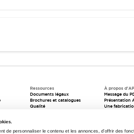
nterrupteurs PCB
Ressources
À propos d'A
Documents légaux
Message du P
e
Brochures et catalogues
Présentation
Qualité
Une fabricatio
Informations techniques pour
maîtrisée
interrupteurs panneau &
La responsabil
okies.
interrupteurs PCB
entreprises (
t de personnaliser le contenu et les annonces, d'offrir des fonct