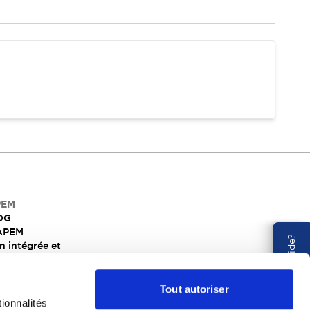
PEM
DG
 APEM
Besoin d'aide?
n intégrée et
ité sociale des
RSE) chez APEM
Tout autoriser
ionnalités