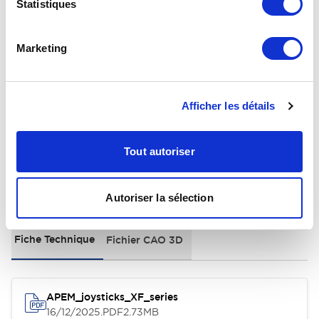
Statistiques
Electrical Specifications
Marketing
Environmental Specifications
General Specifications
Afficher les détails
Tout autoriser
Documents et fichiers
Autoriser la sélection
Fiche Technique
Fichier CAO 3D
APEM_joysticks_XF_series
16/12/2025
.PDF
2.73MB