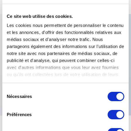
Ce site web utilise des cookies.
Les cookies nous permettent de personnaliser le contenu
et les annonces, d'offrir des fonctionnalités relatives aux
Caractéristiques clés
médias sociaux et d'analyser notre trafic. Nous
partageons également des informations sur l'utilisation de
Limiteur:Fendu,Centrage:Centrage du
notre site avec nos partenaires de médias sociaux, de
printemps,Options de sortie:0.5V-
publicité et d'analyse, qui peuvent combiner celles-ci
4.5V,Mécanique:Aucun,Couple de
avec d'autres informations que vous leur avez fournies
ou qu'ils ont collectées lors de votre utilisation de leurs
fonctionnement:0,04 Nm,Etanchéité:IP67 en
services.
standard,Options additionelles:Régulateur de
Sélection
tension,
Nécessaires
du
consentement
Préférences
+
Spécifications
Tout développer