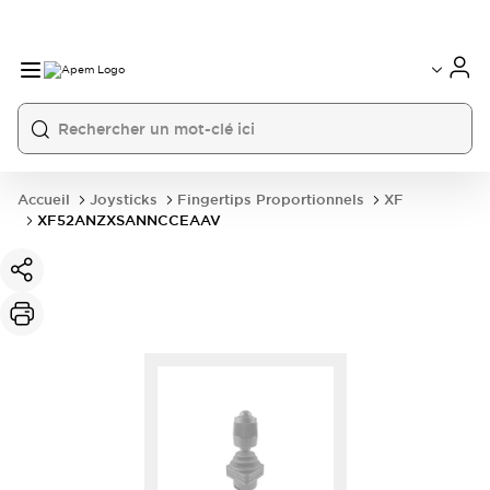
International
France
Germany
USA
China
Accueil
Joysticks
Fingertips Proportionnels
XF
XF52ANZXSANNCCEAAV