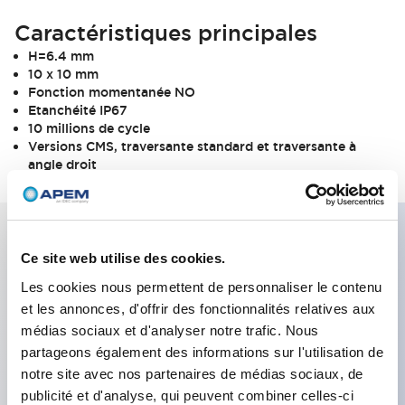
Caractéristiques principales
H=6.4 mm
10 x 10 mm
Fonction momentanée NO
Etanchéité IP67
10 millions de cycle
Versions CMS, traversante standard et traversante à
angle droit
Ce site web utilise des cookies.
Caractéristiques clés
Les cookies nous permettent de personnaliser le contenu
et les annonces, d'offrir des fonctionnalités relatives aux
• Versions CMS, traversante standard ou traversante
médias sociaux et d'analyser notre trafic. Nous
à angle droit • 50 mA 24 Vcc • Unipolaires /
partageons également des informations sur l'utilisation de
momentanées • Durée de vie : 10 millions de
notre site avec nos partenaires de médias sociaux, de
manœuvres • Gamme de température : -40 °C à
publicité et d'analyse, qui peuvent combiner celles-ci