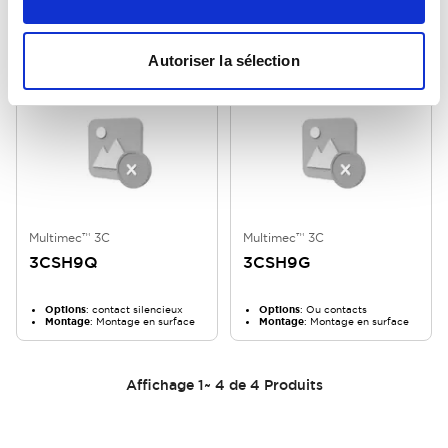
Options
: contact silencieux
Options
: Ou contacts
Montage
: Traversant
Montage
: Traversant
Autoriser la sélection
Multimec™ 3C
Multimec™ 3C
3CSH9Q
3CSH9G
Options
: contact silencieux
Options
: Ou contacts
Montage
: Montage en surface
Montage
: Montage en surface
Affichage
1
~
4
de
4
Produits