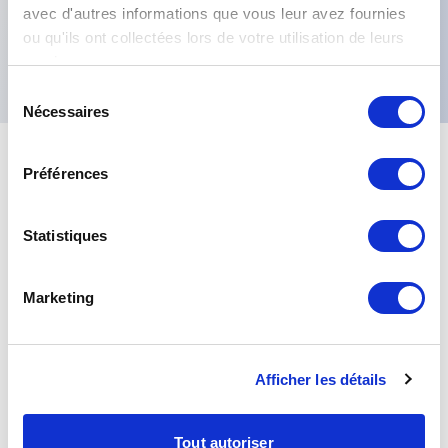
avec d'autres informations que vous leur avez fournies
+160 °C • Etanchéité IP67 • Force de manœuvre :
ou qu'ils ont collectées lors de votre utilisation de leurs
3,5 N
services.
Sélection
Nécessaires
du
consentement
Préférences
4
Produits
Filtres
Statistiques
Marketing
Afficher les détails
Multimec™ 3C
Multimec™ 3C
3CTH9Q
3CTH9G
Tout autoriser