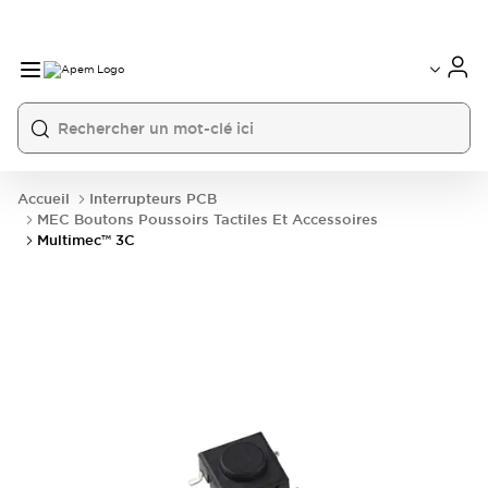
International
France
Germany
USA
China
Accueil
Interrupteurs PCB
MEC Boutons Poussoirs Tactiles Et Accessoires
Multimec™ 3C