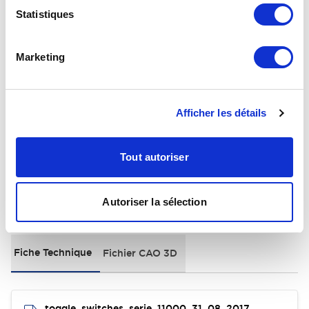
Statistiques
+
Spécifications
Tout développer
Electrical Specifications
Marketing
Environmental Specifications
Afficher les détails
General Specifications
Tout autoriser
Documents et fichiers
Autoriser la sélection
Fiche Technique
Fichier CAO 3D
toggle_switches_serie_11000_31_08_2017