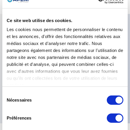
Ce site web utilise des cookies.
Les cookies nous permettent de personnaliser le contenu
Caractéristiques clés
et les annonces, d'offrir des fonctionnalités relatives aux
médias sociaux et d'analyser notre trafic. Nous
Nombre de pôles:Unipolaire,Matériaux de
partageons également des informations sur l'utilisation de
notre site avec nos partenaires de médias sociaux, de
contact:Argent,Finition:Plaqué
publicité et d'analyse, qui peuvent combiner celles-ci
nickel,Leviers:Cylindrique,Etanchéité:Étanchéité du
avec d'autres informations que vous leur avez fournies
panneau avant par joint torique et rondelle
ou qu'ils ont collectées lors de votre utilisation de leurs
d'étanchéité.,Terminaux:Cosse de soudure ou PC
services.
droit,Options spéciales:Aucune exigence
Sélection
Nécessaires
du
particulière,Fonctions électriques:MOM OFF MOM,
consentement
Préférences