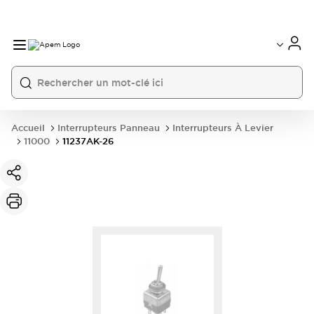
International
France
Germany
USA
China
Accueil
Interrupteurs Panneau
Interrupteurs À Levier
11000
11237AK-26