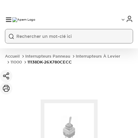
International
France
Germany
USA
China
Accueil
Interrupteurs Panneau
Interrupteurs À Levier
11000
11138DK-26X780CECC