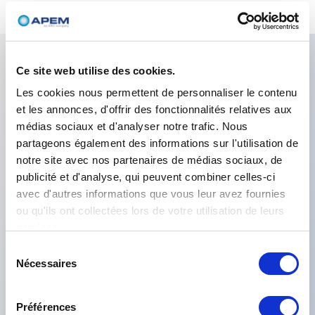
Ce site web utilise des cookies.
Caractéristiques clés
Les cookies nous permettent de personnaliser le contenu
et les annonces, d'offrir des fonctionnalités relatives aux
Approbations:CECC,Nombre de
médias sociaux et d'analyser notre trafic. Nous
pôles:Unipolaire,Matériaux de contact:Rivet en or
partageons également des informations sur l'utilisation de
notre site avec nos partenaires de médias sociaux, de
massif,Finition:Plaqué
publicité et d'analyse, qui peuvent combiner celles-ci
nickel,Leviers:Cylindrique,Etanchéité:Étanchéité du
avec d'autres informations que vous leur avez fournies
panneau avant par joint torique et rondelle
ou qu'ils ont collectées lors de votre utilisation de leurs
d'étanchéité.,Terminaux:Cosse de soudure ou PC
services.
droit,Options spéciales:Rivet massif - contacts en
Sélection
Nécessaires
du
alliage argent/nickel plaqué or.,Fonctions
consentement
électriques:ON OFF MOM,
Préférences