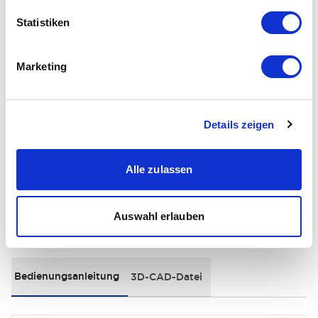
Statistiken
Electrical Specifications
Environmental Specifications
Marketing
General Specifications
Details zeigen
Distinctive Features
Alle zulassen
Auswahl erlauben
Dokumente und Dateien
Bedienungsanleitung
3D-CAD-Datei