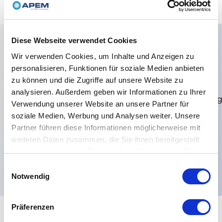
Diese Webseite verwendet Cookies
Wir verwenden Cookies, um Inhalte und Anzeigen zu
Hauptmerkmale
personalisieren, Funktionen für soziale Medien anbieten
zu können und die Zugriffe auf unsere Website zu
Anzahl der
analysieren. Außerdem geben wir Informationen zu Ihrer
Stangen:Einpolige,Kontaktmaterialien:Silber,Markierun
Verwendung unserer Website an unsere Partner für
B-LEDs:LED 24 V gelb,Bereich A-
soziale Medien, Werbung und Analysen weiter. Unsere
Partner führen diese Informationen möglicherweise mit
Symbole:Differentialsperre,Bereich B-
weiteren Daten zusammen, die Sie ihnen bereitgestellt
Symbole:Notfall-Erste-Hilfe-Fahrzeug,Elektrische
haben oder die sie im Rahmen Ihrer Nutzung der Dienste
Funktionen:ON OFF,
gesammelt haben.
Einwilligungsauswahl
Notwendig
Präferenzen
+
Spezifikationen
Alle erweitern