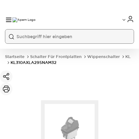
International
France
Germany
USA
China
Startseite
Schalter Für Frontplatten
Wippenschalter
KL
KL310AXLA295NAM32