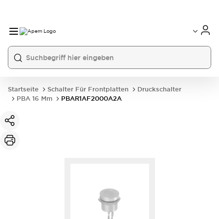
International
France
Germany
USA
China
Startseite
Schalter Für Frontplatten
Druckschalter
PBA 16 Mm
PBAR1AF2000A2A