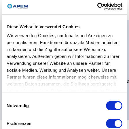
Diese Webseite verwendet Cookies
Wir verwenden Cookies, um Inhalte und Anzeigen zu
Hauptmerkmale
personalisieren, Funktionen für soziale Medien anbieten
zu können und die Zugriffe auf unsere Website zu
LED-Farbe:Rot
analysieren. Außerdem geben wir Informationen zu Ihrer
Grün,Buchsenbetreiber:Flachbetreiber Höhe 450
Verwendung unserer Website an unsere Partner für
soziale Medien, Werbung und Analysen weiter. Unsere
177,Farben Materialien:Schwarz,LED-Farbe:Rot
Partner führen diese Informationen möglicherweise mit
Grün,Bewertungen:Standard,Beleuchtungsspannungsa
weiteren Daten zusammen, die Sie ihnen bereitgestellt
ring - 5 VDC,Elektrische Funktionen:NEIN
haben oder die sie im Rahmen Ihrer Nutzung der Dienste
(Impuls),Montage:Fliegende Leads,
gesammelt haben.
Einwilligungsauswahl
Notwendig
Präferenzen