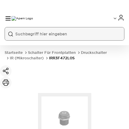
International
France
Germany
USA
China
Startseite
Schalter Für Frontplatten
Druckschalter
IR (Mikroschalter)
IRR3F472L0S