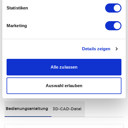
Statistiken
Electrical Specifications
Environmental Specifications
Marketing
General Specifications
Details zeigen
Distinctive Features
Alle zulassen
Auswahl erlauben
Dokumente und Dateien
Bedienungsanleitung
3D-CAD-Datei