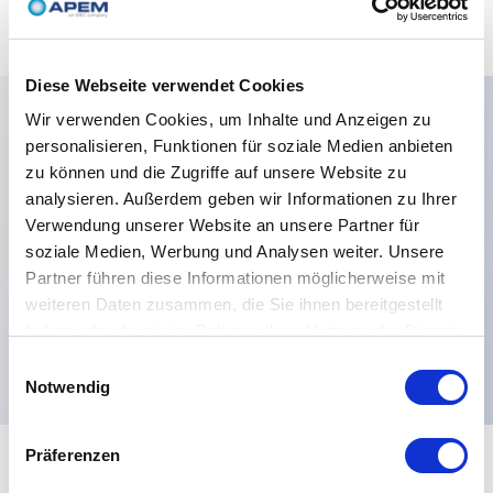
Diese Webseite verwendet Cookies
Wir verwenden Cookies, um Inhalte und Anzeigen zu
personalisieren, Funktionen für soziale Medien anbieten
Hauptmerkmale
zu können und die Zugriffe auf unsere Website zu
analysieren. Außerdem geben wir Informationen zu Ihrer
Betätigerfarben:Weiß,Buchse und Lünette:Black
Verwendung unserer Website an unsere Partner für
(std),Kontaktmaterialien:Silber,
soziale Medien, Werbung und Analysen weiter. Unsere
vergoldet,Erleuchtung:Zentrale
Partner führen diese Informationen möglicherweise mit
weiteren Daten zusammen, die Sie ihnen bereitgestellt
Linse,Terminals:Fliegende Leads,Elektrische
haben oder die sie im Rahmen Ihrer Nutzung der Dienste
Funktionen:Normally open (NO),
gesammelt haben.
Einwilligungsauswahl
Notwendig
Präferenzen
+
Spezifikationen
Alle erweitern