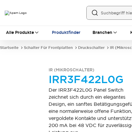
Alle Produkte
Alle Produkte
Produktfinder
Branchen
Schalter für Frontplatten
Hebelschalter
Druckschalter
Startseite
Schalter Für Frontplatten
Druckschalter
IR (Mikrosc
Wippenschalter
Sicherheitsabdeckungen
Dichtkappen
Montagezubehör
Alles erkunden
IR (MIKROSCHALTER)
Schalter für Leiterplatten
IRR3F422L0G
MEC-Tastschalter und Zubehör
Schiebeschalter
Taktile Taster
Der IRR3F422L0G Panel Switch
Mikroschalter und Detektorschalter
zeichnet sich durch ein elegantes
DIP & Drehkodierschalter
Hebelschalter
Design, ein sanftes Betätigungsgefü
Druckschalter
Wippenschalter
eine normalerweise offene Funktion
Alles erkunden
vergoldete Kontakte und unterstütz
Industrielle Bedienelemente
200 mA bei 48 VDC für zuverlässig
Industrielle Schalter und Indikatoren