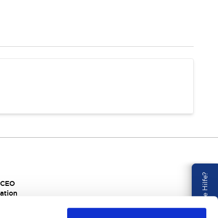
Benötigen Sie Hilfe?
s CEO
ation
rtigung
al Responsibility