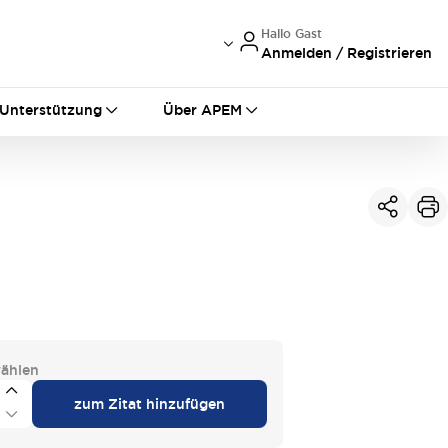
Hallo Gast
Anmelden / Registrieren
International
France
Germany
Unterstützung
Über APEM
USA
China
ählen
zum Zitat hinzufügen