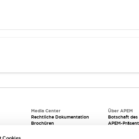
iterplatten
Media Center
Über APEM
Rechtliche Dokumentation
Botschaft de
Brochüren
APEM-Präsent
Qualität
Integrierte Fe
Technische informationen für
Corporate Soci
t Cookies