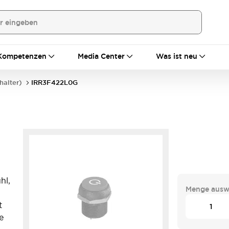
Kompetenzen
Media Center
Was ist neu
halter)
IRR3F422L0G
hl,
Menge ausw
,
t
e