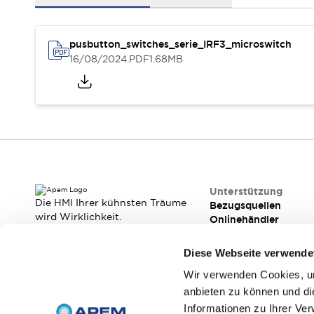
Ergonomie
Funktionale Sicherheit
Kundenspezifische Produktanpassung
Qualität
pusbutton_switches_serie_IRF3_microswitch
Widerstandsfähigkeit In Rauen Umgebungen
16/08/2024
.PDF
1.68MB
Media Center
Brochüren
Kontakt
Qualität
Rechtliche Dokumentation
Technische informationen für schalter für frontplatten & le
Webinars
Was ist neu
News
Veranstaltungen
Unterstützung
Unterstützung
Die HMI Ihrer kühnsten Träume
Bezugsquellen
Bezugsquellen
wird Wirklichkeit.
Onlinehändler
Onlinehändler
Wir machen es möglich.
Kontakt
Kontakt
Diese Webseite verwende
Über APEM
Die Botschaft des CEO
Unser Kerngeschäft
Wir verwenden Cookies, um
APEM Präsentation
Geschichte der Gruppe
anbieten zu können und di
Abonnieren Sie unseren Newsletter!
Jean Rogero, Gründer von APEM
Informationen zu Ihrer Ve