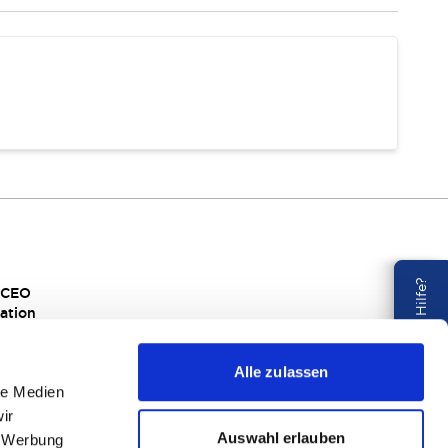
Benötigen Sie Hilfe?
s CEO
ation
rtigung
al Responsibility
Alle zulassen
EM
le Medien
ir
Auswahl erlauben
, Werbung