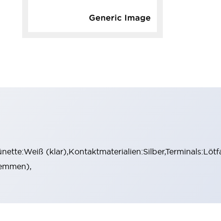
ette:Weiß (klar),Kontaktmaterialien:Silber,Terminals:Löt
lemmen),