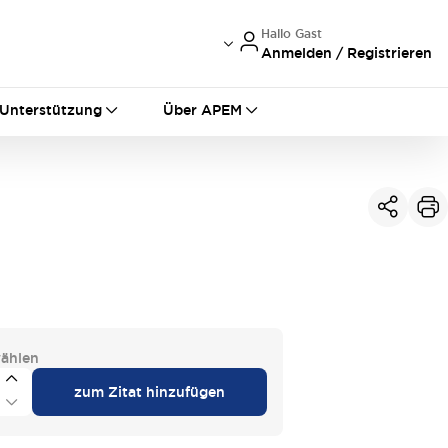
Hallo Gast
Anmelden / Registrieren
International
France
Germany
Unterstützung
Über APEM
USA
China
ählen
zum Zitat hinzufügen