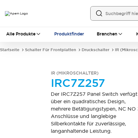
Alle Produkte
Alle Produkte
Produktfinder
Branchen
Schalter für Frontplatten
Hebelschalter
Druckschalter
Startseite
Schalter Für Frontplatten
Druckschalter
IR (Mikrosc
Wippenschalter
Sicherheitsabdeckungen
Dichtkappen
Montagezubehör
Alles erkunden
IR (MIKROSCHALTER)
Schalter für Leiterplatten
IRC7Z257
MEC-Tastschalter und Zubehör
Schiebeschalter
Taktile Taster
Der IRC7Z257 Panel Switch verfügt
Mikroschalter und Detektorschalter
über ein quadratisches Design,
DIP & Drehkodierschalter
Hebelschalter
mehrere Betätigungstypen, NC NO 
Druckschalter
Wippenschalter
Anschlüsse und langlebige
Alles erkunden
Silberkontakte für zuverlässige,
Industrielle Bedienelemente
langanhaltende Leistung.
Industrielle Schalter und Indikatoren