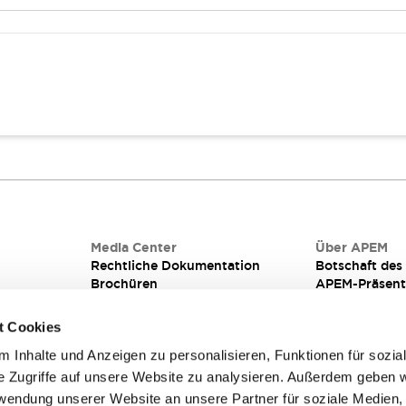
iterplatten
Media Center
Über APEM
Rechtliche Dokumentation
Botschaft de
Brochüren
APEM-Präsent
Qualität
Integrierte Fe
Technische informationen für
Corporate Soci
t Cookies
schalter für frontplatten &
(CSR) bei AP
 Inhalte und Anzeigen zu personalisieren, Funktionen für sozia
leiterplatten
e Zugriffe auf unsere Website zu analysieren. Außerdem geben w
rwendung unserer Website an unsere Partner für soziale Medien