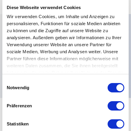
Diese Webseite verwendet Cookies
Wir verwenden Cookies, um Inhalte und Anzeigen zu
personalisieren, Funktionen für soziale Medien anbieten
zu können und die Zugriffe auf unsere Website zu
Hauptmerkmale
analysieren. Außerdem geben wir Informationen zu Ihrer
Verwendung unserer Website an unsere Partner für
Betätigerfarben:Orange,Kontaktmaterialien:Silber,
soziale Medien, Werbung und Analysen weiter. Unsere
vergoldet,Optionen:Satin-
Partner führen diese Informationen möglicherweise mit
weiteren Daten zusammen, die Sie ihnen bereitgestellt
Chromblende,Terminals:Fliegende
haben oder die sie im Rahmen Ihrer Nutzung der Dienste
Leads,Aktuatorform:Rund gebogen,
gesammelt haben.
Einwilligungsauswahl
Notwendig
Präferenzen
+
Spezifikationen
Alle erweitern
Statistiken
Electrical Specifications