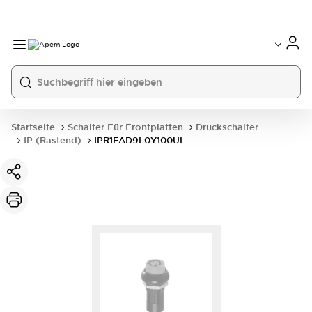
International
France
Germany
USA
China
Startseite
Schalter Für Frontplatten
Druckschalter
IP (rastend)
IPR1FAD9L0Y100UL