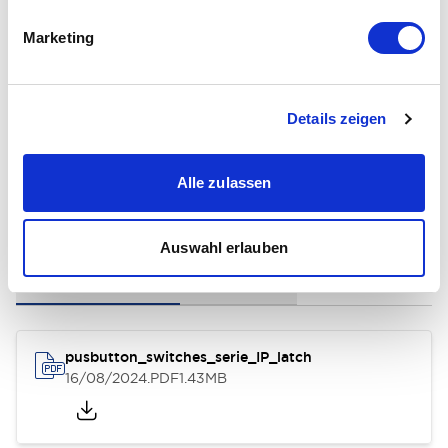
Environmental Specifications
Marketing
General Specifications
Details zeigen
Alle zulassen
Dokumente und Dateien
Auswahl erlauben
Bedienungsanleitung
3D-CAD-Datei
pusbutton_switches_serie_IP_latch
16/08/2024
.PDF
1.43MB