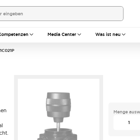
Kompetenzen
Media Center
Was ist neu
1C021P
hen
Menge ausw
al
cht.