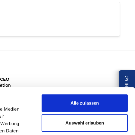
Benötigen Sie Hilfe?
s CEO
ation
rtigung
al Responsibility
Alle zulassen
EM
le Medien
ir
Auswahl erlauben
, Werbung
ren Daten