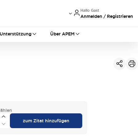
Hallo Gast
Anmelden / Registrieren
International
France
Germany
Unterstützung
Über APEM
USA
China
ählen
zum Zitat hinzufügen