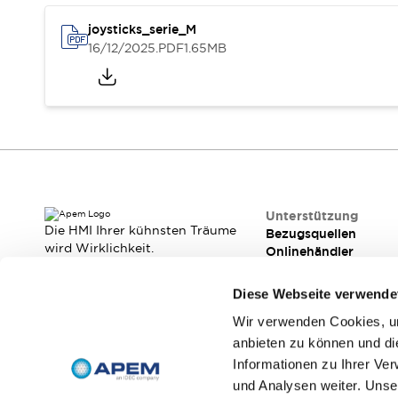
Ergonomie
Funktionale Sicherheit
Kundenspezifische Produktanpassung
joysticks_serie_M
Qualität
16/12/2025
.PDF
1.65MB
Widerstandsfähigkeit In Rauen Umgebungen
Media Center
Brochüren
Kontakt
Qualität
Rechtliche Dokumentation
Technische informationen für schalter für frontplatten & le
Webinars
Was ist neu
News
Veranstaltungen
Unterstützung
Die HMI Ihrer kühnsten Träume
Bezugsquellen
Unterstützung
wird Wirklichkeit.
Onlinehändler
Bezugsquellen
Wir machen es möglich.
Kontakt
Onlinehändler
Diese Webseite verwende
Kontakt
Über APEM
Wir verwenden Cookies, um
Die Botschaft des CEO
Unser Kerngeschäft
anbieten zu können und di
Abonnieren Sie unseren Newsletter!
APEM Präsentation
Geschichte der Gruppe
Informationen zu Ihrer Ve
Jean Rogero, Gründer von APEM
und Analysen weiter. Unse
Registrieren