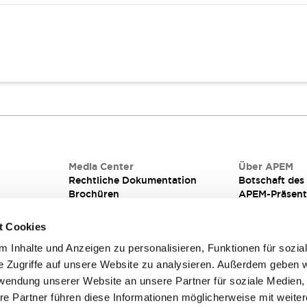
iterplatten
Media Center
Über APEM
Rechtliche Dokumentation
Botschaft de
Brochüren
APEM-Präsent
Qualität
Integrierte Fe
Technische informationen für
Corporate Soci
t Cookies
schalter für frontplatten &
(CSR) bei AP
 Inhalte und Anzeigen zu personalisieren, Funktionen für sozia
leiterplatten
e Zugriffe auf unsere Website zu analysieren. Außerdem geben w
rwendung unserer Website an unsere Partner für soziale Medien
re Partner führen diese Informationen möglicherweise mit weite