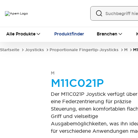
Alle Produkte
Alle Produkte
Produktfinder
Branchen
Schalter für Frontplatten
Hebelschalter
Druckschalter
Startseite
Joysticks
Proportionale Fingertip-Joysticks
M
M1
Wippenschalter
Sicherheitsabdeckungen
Dichtkappen
Montagezubehör
Alles erkunden
M
Schalter für Leiterplatten
M11C021P
MEC-Tastschalter und Zubehör
Schiebeschalter
Taktile Taster
Der M11C021P Joystick verfügt über
Mikroschalter und Detektorschalter
eine Federzentrierung für präzise
DIP & Drehkodierschalter
Hebelschalter
Steuerung, einen komfortablen flac
Druckschalter
Wippenschalter
Griff und vielseitige
Alles erkunden
Ausgabemöglichkeiten, was ihn ide
Industrielle Bedienelemente
für verschiedene Anwendungen ma
Industrielle Schalter und Indikatoren